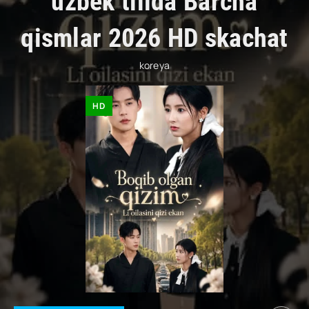
uzbek tilida Barcha
qismlar 2026 HD skachat
koreya
HD