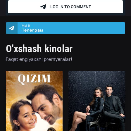
МЫ В
Телеграм
O'xshash kinolar
Faqat eng yaxshi premyeralar!