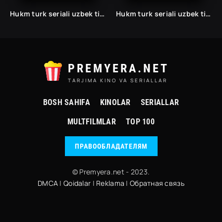
Hukm turk seriali uzbek tilida /Хукм турк сериали ўзбек тилида/ 203. 204. 205. 206. 207. 208. 209. 210. 211. 212. 213. 214. 215 barcha qismlari.
Hukm turk seriali uzbek tilida /Хукм турк сериали ўзбек тилида/ 203. 204. 205. 206. 207. 208. 209. 210. 211. 212. 213. 214. 215 barcha qismlari.
PREMYERA.NET
TARJIMA KINO VA SERIALLAR
BOSH SAHIFA
KINOLAR
SERIALLAR
MULTFILMLAR
TOP 100
ПРАВООБЛАДАТЕЛЯМ
© Premyera.net - 2023.
DMCA
|
Qoidalar
|
Reklama
|
Обратная связь