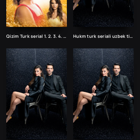
Qizim Turk serial 1. 2. 3. 4. 5. 6. 7. 8 qism uzbek tilida barcha qism tarjima serial skachat
Hukm turk seriali uzbek tilida /Хукм турк сериали ўзбек тилида/ 203. 204. 205. 206. 207. 208. 209. 210. 211. 212. 213. 214. 215 barcha qismlari.