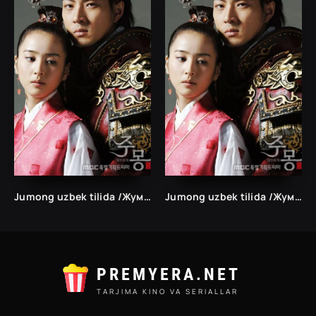
Jumong uzbek tilida /Жумонг ўзбек тилида/ 1-80 bo`lgan barcha qismlar
Jumong uzbek tilida /Жумонг ўзбек тилида/ 1-80 bo`lgan barcha qismlar
PREMYERA.NET
TARJIMA KINO VA SERIALLAR