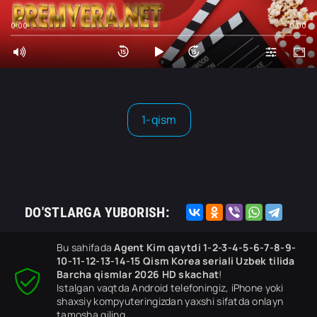
0:00
0:00
1-qism
DO'STLARGA YUBORISH:
Bu sahifada
Agent Kim qaytdi 1-2-3-4-5-6-7-8-9-
10-11-12-13-14-15 Qism Korea seriali Uzbek tilida
Barcha qismlar 2026 HD skachat
!
Istalgan vaqtda Android telefoningiz, iPhone yoki
shaxsiy kompyuteringizdan yaxshi sifatda onlayn
tamosha qiling.