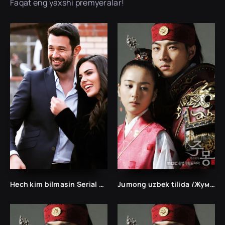
Faqat eng yaxshi premyeralar!
Hech kim bilmasin Serial Uzbek tilida Хеч ким билмасин Сериал Узбек
Jumong uzbek tilida /Жумонг ўзбек тилида/ 1-80 bo`lgan barcha qismlar