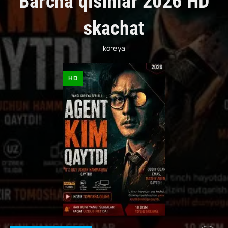
Barcha qismlar 2026 HD
skachat
koreya
HD