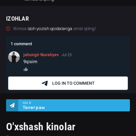
IZOHLAR
Iltimos
izoh yozish qoidalariga
amal qiling!
МЫ В
Телеграм
O'xshash kinolar