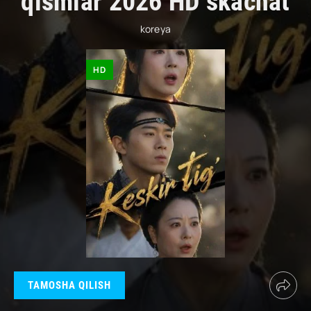
qismlar 2026 HD skachat
koreya
HD
TAMOSHA QILISH