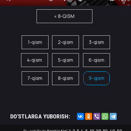
« 8-QISM
1-qism
2-qism
3-qism
4-qism
5-qism
6-qism
7-qism
8-qism
9-qism
DO'STLARGA YUBORISH:
Bu sahifada
Keskir tig' 1-2-3-4-5-10-20-30-40-50-