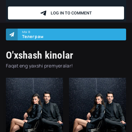
МЫ В
Телеграм
O'xshash kinolar
Faqat eng yaxshi premyeralar!