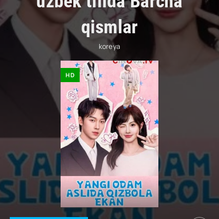
uzbek tilida Barcha
qismlar
koreya
HD