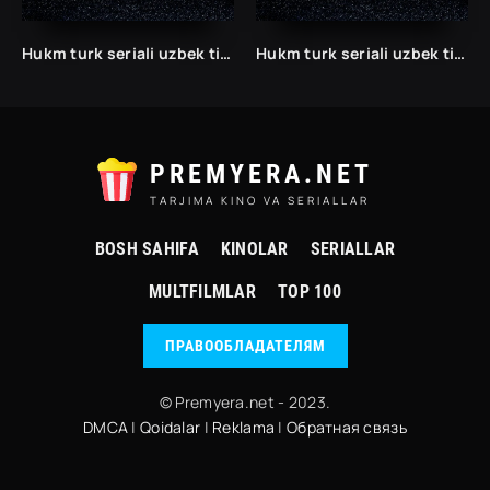
Hukm turk seriali uzbek tilida /Хукм турк сериали ўзбек тилида/ 203. 204. 205. 206. 207. 208. 209. 210. 211. 212. 213. 214. 215 barcha qismlari.
Hukm turk seriali uzbek tilida /Хукм турк сериали ўзбек тилида/ 203. 204. 205. 206. 207. 208. 209. 210. 211. 212. 213. 214. 215 barcha qismlari.
PREMYERA.NET
TARJIMA KINO VA SERIALLAR
BOSH SAHIFA
KINOLAR
SERIALLAR
MULTFILMLAR
TOP 100
ПРАВООБЛАДАТЕЛЯМ
© Premyera.net - 2023.
DMCA
|
Qoidalar
|
Reklama
|
Обратная связь