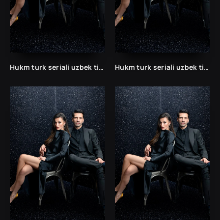
Hukm turk seriali uzbek tilida /Хукм турк сериали ўзбек тилида/ 203. 204. 205. 206. 207. 208. 209. 210. 211. 212. 213. 214. 215 barcha qismlari.
Hukm turk seriali uzbek tilida /Хукм турк сериали ўзбек тилида/ 203. 204. 205. 206. 207. 208. 209. 210. 211. 212. 213. 214. 215 barcha qismlari.