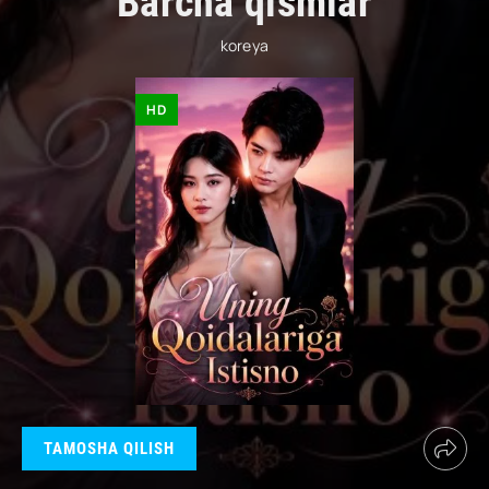
Barcha qismlar
koreya
HD
TAMOSHA QILISH