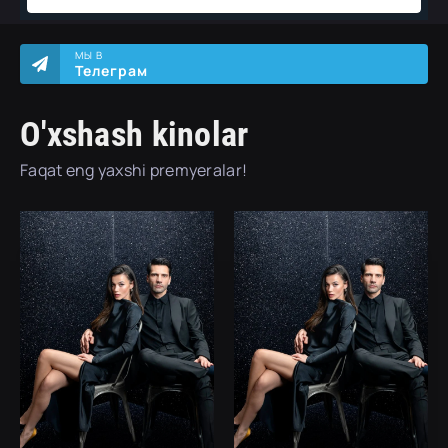
МЫ В
Телеграм
O'xshash kinolar
Faqat eng yaxshi premyeralar!