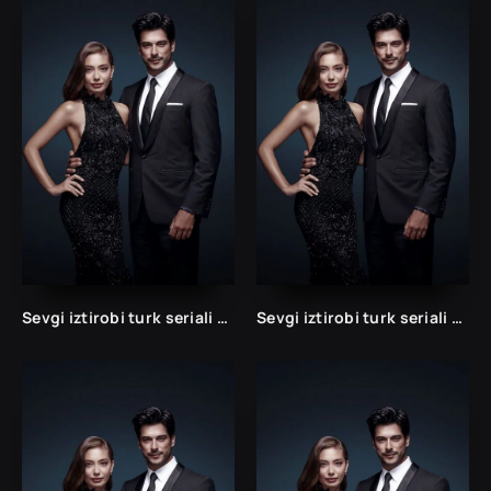
Sevgi iztirobi turk seriali 1 va 2 Fasil Uzbek tilida Barcha qismlar
Sevgi iztirobi turk seriali 1 va 2 Fasil Uzbek tilida Barcha qismlar