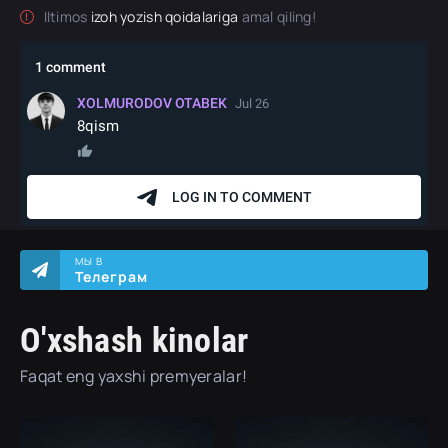
Iltimos
izoh yozish qoidalariga
amal qiling!
МЫ В
Телеграм
O'xshash kinolar
Faqat eng yaxshi premyeralar!