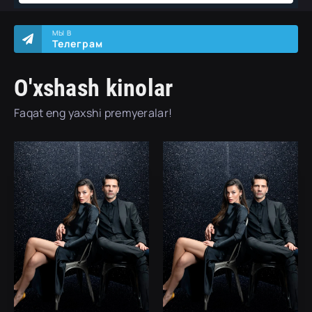
МЫ В
Телеграм
O'xshash kinolar
Faqat eng yaxshi premyeralar!