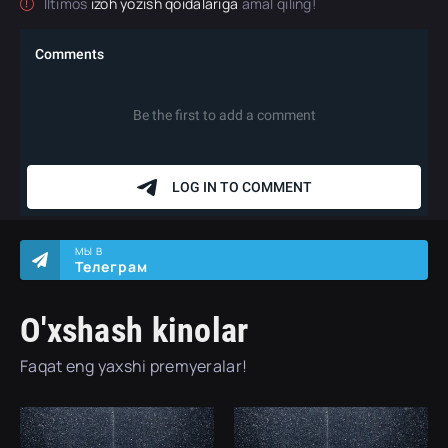
Iltimos
izoh yozish qoidalariga
amal qiling!
МЫ В
Телеграм
O'xshash kinolar
Faqat eng yaxshi premyeralar!