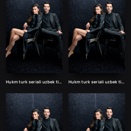
Hukm turk seriali uzbek tilida /Хукм турк сериали ўзбек тилида/ 203. 204. 205. 206. 207. 208. 209. 210. 211. 212. 213. 214. 215 barcha qismlari.
Hukm turk seriali uzbek tilida /Хукм турк сериали ўзбек тилида/ 203. 204. 205. 206. 207. 208. 209. 210. 211. 212. 213. 214. 215 barcha qismlari.