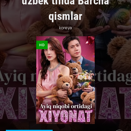
uzbek tilida Barcha
qismlar
koreya
HD