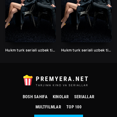
Hukm turk seriali uzbek tilida /Хукм турк сериали ўзбек тилида/ 203. 204. 205. 206. 207. 208. 209. 210. 211. 212. 213. 214. 215 barcha qismlari.
Hukm turk seriali uzbek tilida /Хукм турк сериали ўзбек тилида/ 203. 204. 205. 206. 207. 208. 209. 210. 211. 212. 213. 214. 215 barcha qismlari.
PREMYERA.NET
TARJIMA KINO VA SERIALLAR
BOSH SAHIFA
KINOLAR
SERIALLAR
MULTFILMLAR
TOP 100