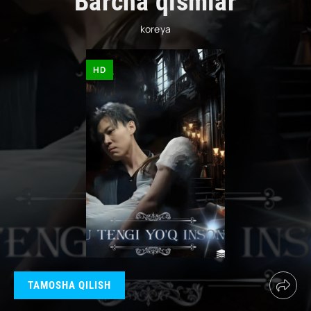
Barcha qismlar
koreya
HD
TAMOSHA QILISH