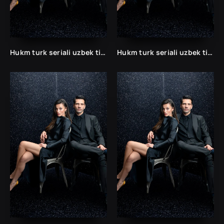
Hukm turk seriali uzbek tilida /Хукм турк сериали ўзбек тилида/ 203. 204. 205. 206. 207. 208. 209. 210. 211. 212. 213. 214. 215 barcha qismlari.
Hukm turk seriali uzbek tilida /Хукм турк сериали ўзбек тилида/ 203. 204. 205. 206. 207. 208. 209. 210. 211. 212. 213. 214. 215 barcha qismlari.