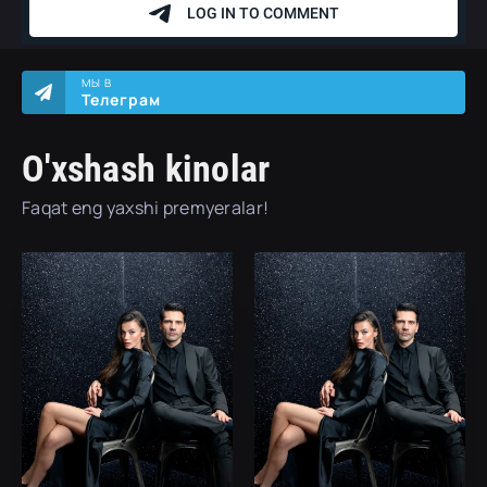
МЫ В
Телеграм
O'xshash kinolar
Faqat eng yaxshi premyeralar!